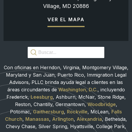
Village, MD 20886
VER EL MAPA
Con oficinas en Herndon, Virginia, Montgomery Village,
Maryland y San Juan, Puerto Rico, Immigration Legal
Advisors, PLLC brinda ayuda legal a clientes en las
áreas circundantes de
Washington, D.C.
, incluyendo
Frederick,
Leesburg
, Ashburn, McNair, Stone Ridge,
Reston, Chantilly, Germantown,
Woodbridge
,
Potomac,
Gaithersburg
,
Rockville
, McLean,
Falls
Church
,
Manassas
,
Arlington
,
Alexandria
, Bethesda,
Chevy Chase, Silver Spring, Hyattsville, College Park,